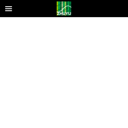
首页
剑道世界
关于竹育
剑道交流
竹育新闻
产品介绍
关于竹育
联系我们
购买渠道
竹刀
素振
搜索
皮件
简体中文
86-596-6777012
简体中文
zycn01@lhzycn.com
日本語